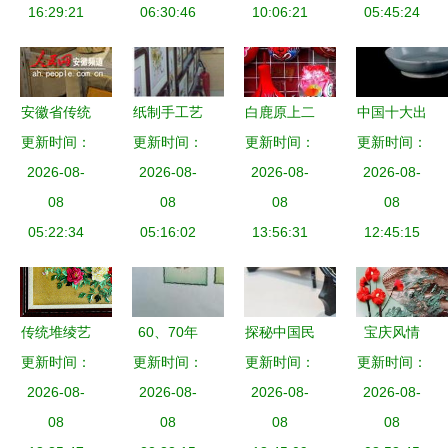
16:29:21
的美学价值
06:30:46
术品展区
10:06:21
品，治愈您
05:45:24
的每一
份“蛋疼”人
生
安徽省传统
纸制手工艺
白鹿原上二
中国十大出
工艺美术品
更新时间：
品的艺术魅
更新时间：
三事，多的
更新时间：
口产品排名
更新时间：
饕餮盛宴今
2026-08-
力与环保价
2026-08-
是你不知道
2026-08-
陶瓷上榜，
2026-08-
日上演
08
08
值
的事！——
08
第一竟然是
08
05:22:34
05:16:02
藏在工艺美
13:56:31
柠檬酸与工
12:45:15
术品中的隐
艺美术品
秘叙事
传统堆绫艺
60、70年
探秘中国民
宝庆风情
更新时间：
术 针线之
更新时间：
代老书签
更新时间：
族工艺品
邵阳羽毛画
更新时间：
间的文化瑰
2026-08-
中国工艺美
2026-08-
一堂别开生
2026-08-
——用羽毛
2026-08-
08
宝
术品的羽毛
08
面的文化通
08
托起的传承
08