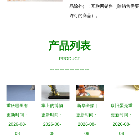
品除外）；互联网销售（除销售需要
许可的商品）。
产品列表
PRODUCT
----------------
重庆哪里有
掌上的博物
新华全媒 |
废旧蛋壳重
正规鉴定古
更新时间：
馆——论工
更新时间：
多国工艺品
更新时间：
更新时间：
生记 20个
2026-08-
董公司
艺美术品在
2026-08-
扮靓中俄博
2026-08-
令人惊叹的
2026-08-
08
日常生活中
08
览会工艺美
08
蛋壳工艺
08