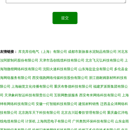
友情链接：
库克库伯电气（上海）有限公司
成都市新旅泰水泥制品有限公司
河北东
汝阿胶制药股份有限公司
天津市迅创线缆科技有限公司
北京飞元弘科技有限公司
上
海翔微楷网络科技有限公司
沈阳火速科技有限公司
山东海盐盐业有限公司
多伦县金
海网络服务有限公司
西安领跑网络传媒科技股份有限公司
浙江德耐姆新材料科技有
限公司
上海融觉文化传播有限公司
重庆布鲁德科技有限公司
福建罗派斯集团有限公
司
天津象屿智运科技有限责任公司
互联网数据服务
西安奇米网络科技有限公司
上海
绅有网络科技有限公司
安徽一灯智能科技有限公司
建筑材料销售
迁西县众泽网络科
技有限公司
北京跑车天下科技有限公司
北京吉川廷餐饮管理有限公司
重庆鑫亿洋电
线电缆有限公司
计算机
上海阔思电子有限公司
广州奥凯环保科技有限公司
山东金雨