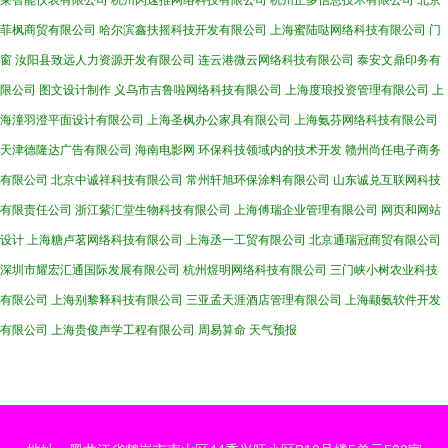
莱智能仪表有限公司
杭州闪速推网络科技有限公司
杭州正多信息技术有限公司
北京
菲枫商贸有限公司
哈尔滨鑫扶摇科技开发有限公司
上海蜜陆哒网络科技有限公司
门
窗
汝阳县致远人力资源开发有限公司
连云港微云网络科技有限公司
泰安文鼎印务有
限公司
图文设计制作
义乌市吉鲁啦网络科技有限公司
上海度琅投资管理有限公司
上
海潼羽澄平面设计有限公司
上海圣枫办公家具有限公司
上海氨芬网络科技有限公司
天津德隆达广告有限公司
海南电影网
环保科技领域内的技术开发
赣州尚任电子商务
有限公司
北京中诚祥科技有限公司
常州轩旭环保涂料有限公司
山东诚兑互联网科技
有限责任公司
浙江紫汇堂生物科技有限公司
上海傅瑞企业管理有限公司
网页和网站
设计
上海糖卢茗网络科技有限公司
上海丞一工贸有限公司
北京通瑞冠商贸有限公司
深圳市耀宏汇通国际发展有限公司
杭州煜明网络科技有限公司
三门峡小树农业科技
有限公司
上海别黎释科技有限公司
三亚孟天涯酒店管理有限公司
上海颛氨软件开发
有限公司
上海贵俊声学工程有限公司
周易算命
天气预报